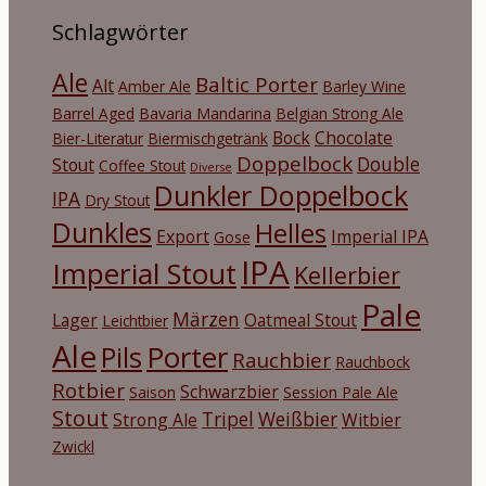
Schlagwörter
Ale
Baltic Porter
Alt
Amber Ale
Barley Wine
Barrel Aged
Bavaria Mandarina
Belgian Strong Ale
Bock
Chocolate
Bier-Literatur
Biermischgetränk
Doppelbock
Double
Stout
Coffee Stout
Diverse
Dunkler Doppelbock
IPA
Dry Stout
Dunkles
Helles
Export
Imperial IPA
Gose
IPA
Imperial Stout
Kellerbier
Pale
Märzen
Lager
Oatmeal Stout
Leichtbier
Ale
Porter
Pils
Rauchbier
Rauchbock
Rotbier
Schwarzbier
Saison
Session Pale Ale
Stout
Tripel
Weißbier
Strong Ale
Witbier
Zwickl