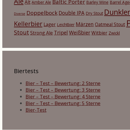
Ale
Baltic Porter
Alt
Amber Ale
Barley Wine
Barrel Age
Dunkle
Doppelbock
Double IPA
Dry Stout
Diverse
P
Kellerbier
Märzen
Lager
Oatmeal Stout
Leichtbier
Stout
Tripel
Weißbier
Strong Ale
Witbier
Zwickl
Biertests
Bier – Test – Bewertung: 2 Sterne
Bier – Test – Bewertung: 3 Sterne
Bier – Test – Bewertung: 4 Sterne
Bier – Test – Bewertung: 5 Sterne
Bier-Test