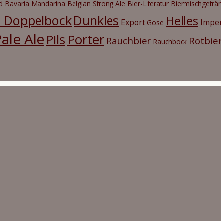
d
Bavaria Mandarina
Belgian Strong Ale
Bier-Literatur
Biermischgeträ
r Doppelbock
Dunkles
Helles
Export
Imper
Gose
ale Ale
Porter
Pils
Rauchbier
Rotbie
Rauchbock