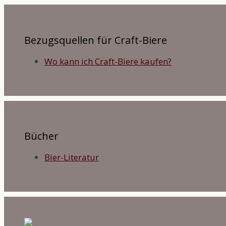
Bezugsquellen für Craft-Biere
Wo kann ich Craft-Biere kaufen?
Bücher
Bier-Literatur