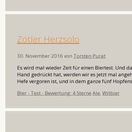
Zötler Herzsolo
30. November 2016
von
Torsten Purat
Es wird mal wieder Zeit für einen Biertest. Und d
Hand gedrückt hat, werden wir es jetzt mal angehe
Hefe vergoren ist, und in dem ganze fünf Hopfen
Kategorien
Schlagwörter
Bier - Test - Bewertung: 4 Sterne
Ale
,
Witbier