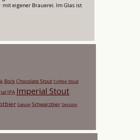
 mit eigener Brauerei. Im Glas ist
Bock
Chocolate Stout
nk
Coffee Stout
Imperial Stout
ial IPA
otbier
Schwarzbier
Saison
Session