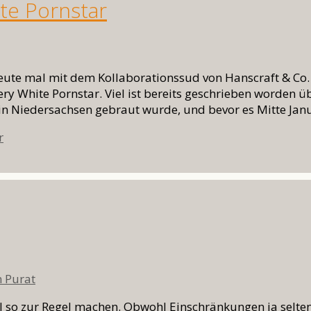
te Pornstar
 heute mal mit dem Kollaborationssud von Hanscraft & C
White Pornstar. Viel ist bereits geschrieben worden üb
 in Niedersachsen gebraut wurde, und bevor es Mitte Ja
wörter
r
n Purat
l so zur Regel machen. Obwohl Einschränkungen ja selten