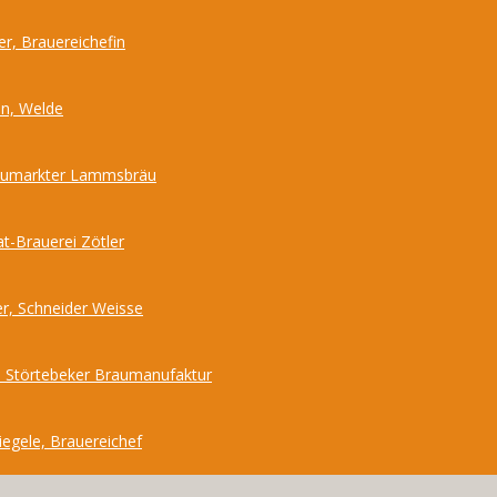
r, Brauereichefin
nn, Welde
Neumarkter Lammsbräu
at-Brauerei Zötler
r, Schneider Weisse
 Störtebeker Braumanufaktur
iegele, Brauereichef