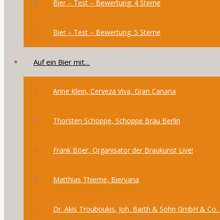
Bier – Test – Bewertung: 4 Sterne
Bier – Test – Bewertung: 5 Sterne
Auf ein Bier mit…
Anne Klein, Cerveza Viva, Gran Canaria
Thorsten Schoppe, Schoppe Bräu Berlin
Frank Böer, Organisator der Braukunst Live!
Matthias Thieme, Biervana
Dr. Akis Trouboukis, Joh. Barth & Sohn GmbH & Co.