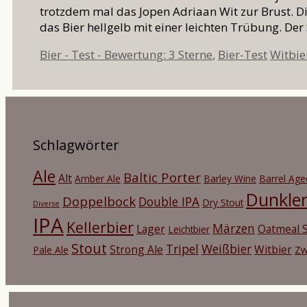
trotzdem mal das Jopen Adriaan Wit zur Brust. Die
das Bier hellgelb mit einer leichten Trübung. De
Kategorien
Schlag
Bier - Test - Bewertung: 3 Sterne
,
Bier-Test
Witbie
Schlagwörter
Ale
Baltic Porter
Alt
Amber Ale
Barley Wine
Barrel Age
Dunkle
Doppelbock
Double IPA
Dry Stout
Diverse
IPA
Kellerbier
Märzen
Lager
Oatmeal S
Leichtbier
Stout
Tripel
Weißbier
Strong Ale
Witbier
Pale Ale
Zw