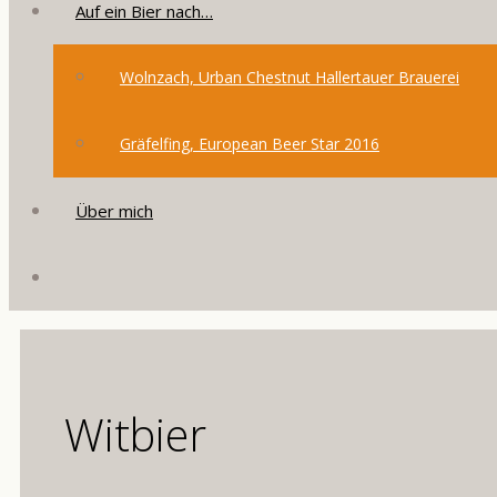
Auf ein Bier nach…
Wolnzach, Urban Chestnut Hallertauer Brauerei
Gräfelfing, European Beer Star 2016
Über mich
Witbier