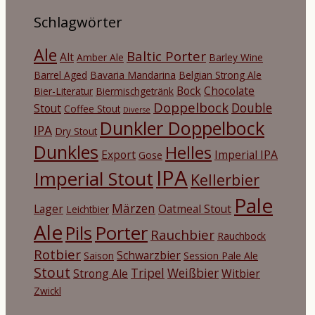
Schlagwörter
Ale
Baltic Porter
Alt
Amber Ale
Barley Wine
Barrel Aged
Bavaria Mandarina
Belgian Strong Ale
Bock
Chocolate
Bier-Literatur
Biermischgetränk
Doppelbock
Double
Stout
Coffee Stout
Diverse
Dunkler Doppelbock
IPA
Dry Stout
Dunkles
Helles
Export
Imperial IPA
Gose
IPA
Imperial Stout
Kellerbier
Pale
Märzen
Lager
Oatmeal Stout
Leichtbier
Ale
Porter
Pils
Rauchbier
Rauchbock
Rotbier
Schwarzbier
Saison
Session Pale Ale
Stout
Tripel
Weißbier
Strong Ale
Witbier
Zwickl