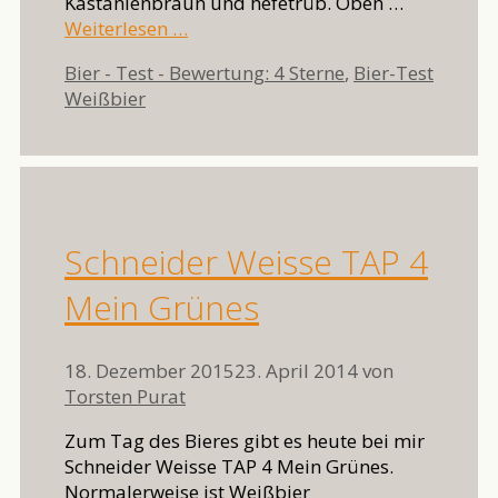
Kastanienbraun und hefetrüb. Oben …
Weiterlesen …
Kategorien
Bier - Test - Bewertung: 4 Sterne
,
Bier-Test
Schlagwörter
Weißbier
Schneider Weisse TAP 4
Mein Grünes
18. Dezember 2015
23. April 2014
von
Torsten Purat
Zum Tag des Bieres gibt es heute bei mir
Schneider Weisse TAP 4 Mein Grünes.
Normalerweise ist Weißbier