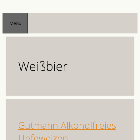
Zum
Inhalt
Menü
springen
Weißbier
Gutmann Alkoholfreies
Hefeweizen