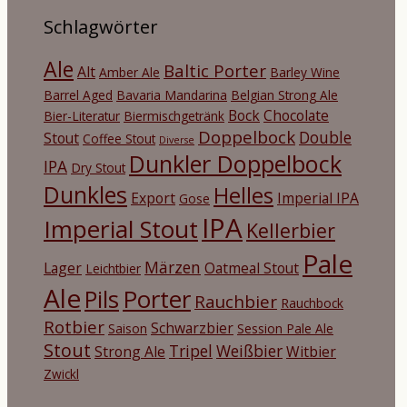
Schlagwörter
Ale
Baltic Porter
Alt
Amber Ale
Barley Wine
Barrel Aged
Bavaria Mandarina
Belgian Strong Ale
Bock
Chocolate
Bier-Literatur
Biermischgetränk
Doppelbock
Double
Stout
Coffee Stout
Diverse
Dunkler Doppelbock
IPA
Dry Stout
Dunkles
Helles
Export
Imperial IPA
Gose
IPA
Imperial Stout
Kellerbier
Pale
Märzen
Lager
Oatmeal Stout
Leichtbier
Ale
Porter
Pils
Rauchbier
Rauchbock
Rotbier
Schwarzbier
Saison
Session Pale Ale
Stout
Tripel
Weißbier
Strong Ale
Witbier
Zwickl