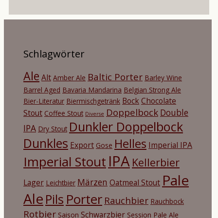
Schlagwörter
Ale
Baltic Porter
Alt
Amber Ale
Barley Wine
Barrel Aged
Bavaria Mandarina
Belgian Strong Ale
Bock
Chocolate
Bier-Literatur
Biermischgetränk
Doppelbock
Double
Stout
Coffee Stout
Diverse
Dunkler Doppelbock
IPA
Dry Stout
Dunkles
Helles
Export
Imperial IPA
Gose
IPA
Imperial Stout
Kellerbier
Pale
Märzen
Lager
Oatmeal Stout
Leichtbier
Ale
Porter
Pils
Rauchbier
Rauchbock
Rotbier
Schwarzbier
Saison
Session Pale Ale