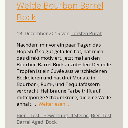
Welde Bourbon Barrel
Bock
18. Dezember 2015
von
Torsten Purat
Nachdem mir vor ein paar Tagen das
Hop Stuff so gut gefallen hat, hat mich
das direkt motiviert, jetzt mal an den
Bourbon Barrel Bock anzutesten. Der edle
Tropfen ist ein Cuvée aus verschiedenen
Bockbieren und hat drei Monate in
Bourbon-, Rum-, und Tequilafässern
verbracht. Hellbraune Farbe trifft auf
mittelporige Schaumkrone, die eine Weile
anhält. …
Weiterlesen …
Kategorien
Bier - Test - Bewertung: 4 Sterne
,
Bier-Test
Schlagwörter
Barrel Aged
,
Bock