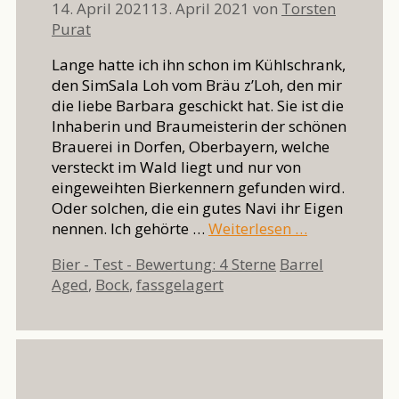
14. April 2021
13. April 2021
von
Torsten
Purat
Lange hatte ich ihn schon im Kühlschrank,
den SimSala Loh vom Bräu z’Loh, den mir
die liebe Barbara geschickt hat. Sie ist die
Inhaberin und Braumeisterin der schönen
Brauerei in Dorfen, Oberbayern, welche
versteckt im Wald liegt und nur von
eingeweihten Bierkennern gefunden wird.
Oder solchen, die ein gutes Navi ihr Eigen
nennen. Ich gehörte …
Weiterlesen …
Kategorien
Schlagwörter
Bier - Test - Bewertung: 4 Sterne
Barrel
Aged
,
Bock
,
fassgelagert