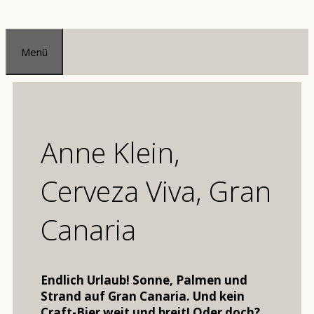
Zum
Inhalt
Menü
springen
Anne Klein,
Cerveza Viva, Gran
Canaria
Endlich Urlaub! Sonne, Palmen und
Strand auf Gran Canaria. Und kein
Craft-Bier weit und breit! Oder doch?