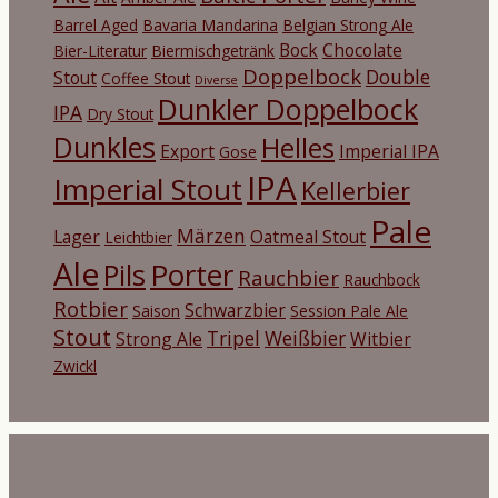
Barrel Aged
Bavaria Mandarina
Belgian Strong Ale
Bock
Chocolate
Bier-Literatur
Biermischgetränk
Doppelbock
Double
Stout
Coffee Stout
Diverse
Dunkler Doppelbock
IPA
Dry Stout
Dunkles
Helles
Export
Imperial IPA
Gose
IPA
Imperial Stout
Kellerbier
Pale
Märzen
Lager
Oatmeal Stout
Leichtbier
Ale
Porter
Pils
Rauchbier
Rauchbock
Rotbier
Schwarzbier
Saison
Session Pale Ale
Stout
Tripel
Weißbier
Strong Ale
Witbier
Zwickl