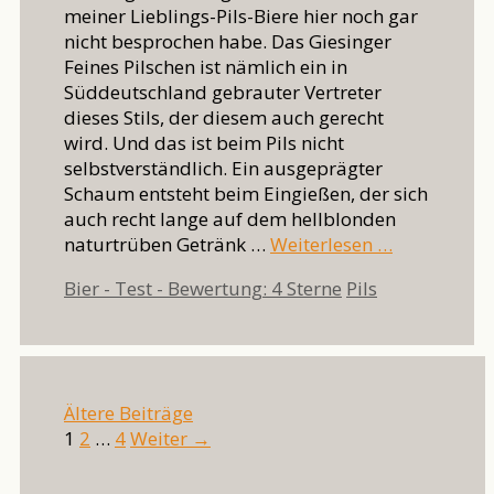
meiner Lieblings-Pils-Biere hier noch gar
nicht besprochen habe. Das Giesinger
Feines Pilschen ist nämlich ein in
Süddeutschland gebrauter Vertreter
dieses Stils, der diesem auch gerecht
wird. Und das ist beim Pils nicht
selbstverständlich. Ein ausgeprägter
Schaum entsteht beim Eingießen, der sich
auch recht lange auf dem hellblonden
naturtrüben Getränk …
Weiterlesen …
Kategorien
Schlagwörter
Bier - Test - Bewertung: 4 Sterne
Pils
Ältere Beiträge
Seite
Seite
Seite
1
2
…
4
Weiter
→