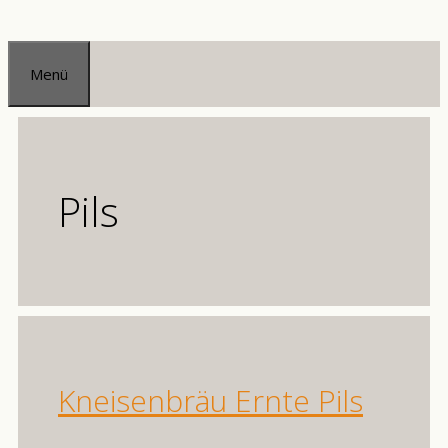
Zum
Inhalt
Menü
springen
Pils
Kneisenbräu Ernte Pils