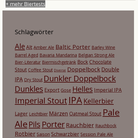
+ mehr Biertests
Schlagwörter
Ale
Baltic Porter
Alt
Amber Ale
Barley Wine
Barrel Aged
Bavaria Mandarina
Belgian Strong Ale
Bock
Chocolate
Bier-Literatur
Biermischgetränk
Doppelbock
Double
Stout
Coffee Stout
Diverse
Dunkler Doppelbock
IPA
Dry Stout
Dunkles
Helles
Export
Imperial IPA
Gose
IPA
Imperial Stout
Kellerbier
Pale
Märzen
Lager
Oatmeal Stout
Leichtbier
Ale
Porter
Pils
Rauchbier
Rauchbock
Rotbier
Schwarzbier
Saison
Session Pale Ale