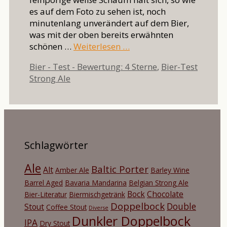
es auf dem Foto zu sehen ist, noch
minutenlang unverändert auf dem Bier,
was mit der oben bereits erwähnten
schönen …
Weiterlesen …
Kategorien
Bier - Test - Bewertung: 4 Sterne
,
Bier-Test
Schlagwörter
Strong Ale
Schlagwörter
Ale
Baltic Porter
Alt
Amber Ale
Barley Wine
Barrel Aged
Bavaria Mandarina
Belgian Strong Ale
Bock
Chocolate
Bier-Literatur
Biermischgetränk
Doppelbock
Double
Stout
Coffee Stout
Diverse
Dunkler Doppelbock
IPA
Dry Stout