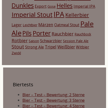
Dunkles
Helles
Export
Imperial IPA
Gose
IPA
Imperial Stout
Kellerbier
Pale
Märzen
Lager
Oatmeal Stout
Leichtbier
Ale
Porter
Pils
Rauchbier
Rauchbock
Rotbier
Schwarzbier
Saison
Session Pale Ale
Stout
Tripel
Weißbier
Strong Ale
Witbier
Zwickl
Biertests
Bier – Test – Bewertung: 2 Sterne
Bier – Test – Bewertung: 3 Sterne
Bier – Test – Bewertung: 4 Sterne