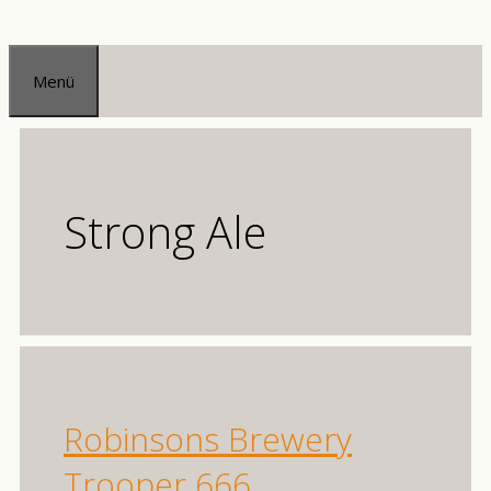
Zum
Inhalt
Menü
springen
Strong Ale
Robinsons Brewery
Trooper 666