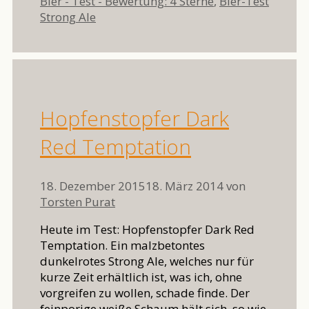
Kategorien
Bier - Test - Bewertung: 4 Sterne
,
Bier-Test
Schlagwörter
Strong Ale
Hopfenstopfer Dark
Red Temptation
18. Dezember 2015
18. März 2014
von
Torsten Purat
Heute im Test: Hopfenstopfer Dark Red
Temptation. Ein malzbetontes
dunkelrotes Strong Ale, welches nur für
kurze Zeit erhältlich ist, was ich, ohne
vorgreifen zu wollen, schade finde. Der
feinporige weiße Schaum hält sich, so wie