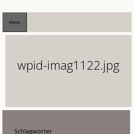
Zum
Inhalt
Menü
springen
wpid-imag1122.jpg
Schlagwörter