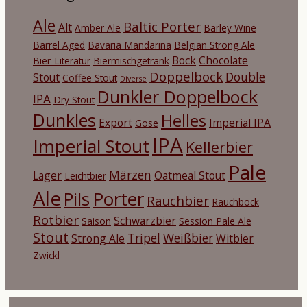
Ale
Baltic Porter
Alt
Amber Ale
Barley Wine
Barrel Aged
Bavaria Mandarina
Belgian Strong Ale
Bock
Chocolate
Bier-Literatur
Biermischgetränk
Doppelbock
Double
Stout
Coffee Stout
Diverse
Dunkler Doppelbock
IPA
Dry Stout
Dunkles
Helles
Export
Imperial IPA
Gose
IPA
Imperial Stout
Kellerbier
Pale
Märzen
Lager
Oatmeal Stout
Leichtbier
Ale
Porter
Pils
Rauchbier
Rauchbock
Rotbier
Schwarzbier
Saison
Session Pale Ale
Stout
Tripel
Weißbier
Strong Ale
Witbier
Zwickl