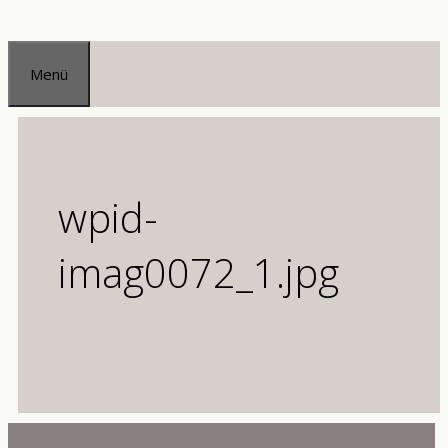
Zum
Inhalt
Menü
springen
wpid-
imag0072_1.jpg