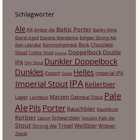
Schlagwörter
Ale
Baltic Porter
Alt
Amber Ale
Barley Wine
Barrel Aged
Bavaria Mandarina
Belgian Strong Ale
Bock
Chocolate
Bier-Literatur
Biermischgetränk
Doppelbock
Double
Stout
Coffee Stout
Diverse
Dunkler Doppelbock
IPA
Dry Stout
Dunkles
Helles
Export
Imperial IPA
Gose
IPA
Imperial Stout
Kellerbier
Pale
Märzen
Lager
Oatmeal Stout
Leichtbier
Ale
Porter
Pils
Rauchbier
Rauchbock
Rotbier
Schwarzbier
Saison
Session Pale Ale
Stout
Tripel
Weißbier
Strong Ale
Witbier
Zwickl