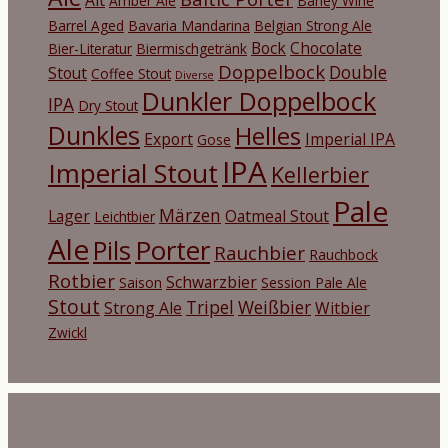
Amber Ale
Barley Wine
Barrel Aged
Bavaria Mandarina
Belgian Strong Ale
Bock
Chocolate
Bier-Literatur
Biermischgetränk
Doppelbock
Double
Stout
Coffee Stout
Diverse
Dunkler Doppelbock
IPA
Dry Stout
Dunkles
Helles
Export
Imperial IPA
Gose
IPA
Imperial Stout
Kellerbier
Pale
Märzen
Lager
Oatmeal Stout
Leichtbier
Ale
Porter
Pils
Rauchbier
Rauchbock
Rotbier
Schwarzbier
Saison
Session Pale Ale
Stout
Tripel
Weißbier
Strong Ale
Witbier
Zwickl