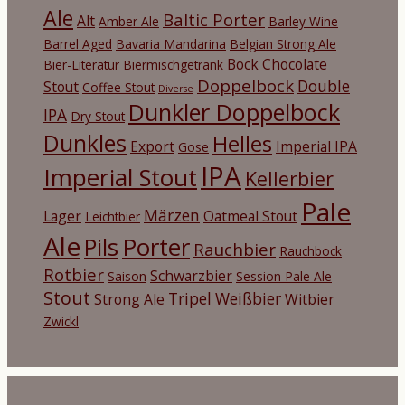
Ale
Baltic Porter
Alt
Amber Ale
Barley Wine
Barrel Aged
Bavaria Mandarina
Belgian Strong Ale
Bock
Chocolate
Bier-Literatur
Biermischgetränk
Doppelbock
Double
Stout
Coffee Stout
Diverse
Dunkler Doppelbock
IPA
Dry Stout
Dunkles
Helles
Export
Imperial IPA
Gose
IPA
Imperial Stout
Kellerbier
Pale
Märzen
Lager
Oatmeal Stout
Leichtbier
Ale
Porter
Pils
Rauchbier
Rauchbock
Rotbier
Schwarzbier
Saison
Session Pale Ale
Stout
Tripel
Weißbier
Strong Ale
Witbier
Zwickl