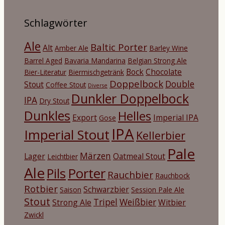
Schlagwörter
Ale
Baltic Porter
Alt
Amber Ale
Barley Wine
Barrel Aged
Bavaria Mandarina
Belgian Strong Ale
Bock
Chocolate
Bier-Literatur
Biermischgetränk
Doppelbock
Double
Stout
Coffee Stout
Diverse
Dunkler Doppelbock
IPA
Dry Stout
Dunkles
Helles
Export
Imperial IPA
Gose
IPA
Imperial Stout
Kellerbier
Pale
Märzen
Lager
Oatmeal Stout
Leichtbier
Ale
Porter
Pils
Rauchbier
Rauchbock
Rotbier
Schwarzbier
Saison
Session Pale Ale
Stout
Tripel
Weißbier
Strong Ale
Witbier
Zwickl