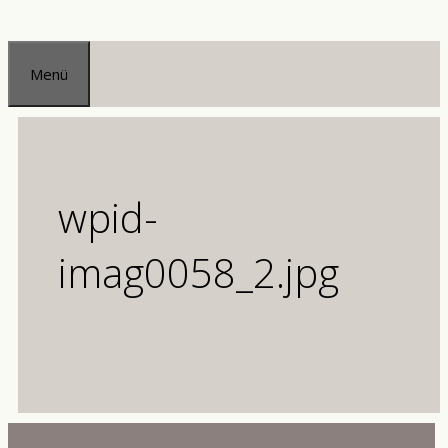
Zum
Inhalt
Menü
springen
wpid-
imag0058_2.jpg