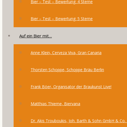
Bier – Test – Bewertung: 4 Sterne
Bier – Test – Bewertung: 5 Sterne
Auf ein Bier mit…
Anne Klein, Cerveza Viva, Gran Canaria
Thorsten Schoppe, Schoppe Bräu Berlin
Frank Böer, Organisator der Braukunst Live!
Matthias Thieme, Biervana
Dr. Akis Trouboukis, Joh. Barth & Sohn GmbH & Co.