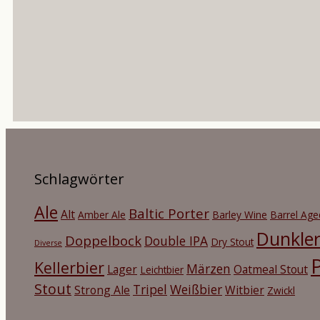
Schlagwörter
Ale
Baltic Porter
Alt
Amber Ale
Barley Wine
Barrel Age
Dunkle
Doppelbock
Double IPA
Dry Stout
Diverse
P
Kellerbier
Märzen
Lager
Oatmeal Stout
Leichtbier
Stout
Tripel
Weißbier
Strong Ale
Witbier
Zwickl