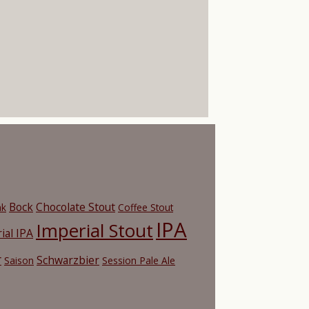
Bock
Chocolate Stout
nk
Coffee Stout
IPA
Imperial Stout
ial IPA
r
Schwarzbier
Saison
Session Pale Ale