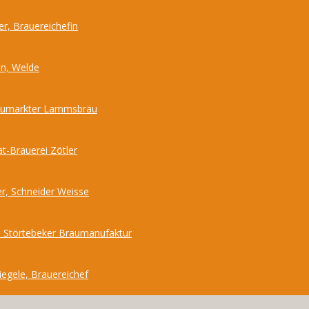
r, Brauereichefin
nn, Welde
Neumarkter Lammsbräu
at-Brauerei Zötler
r, Schneider Weisse
 Störtebeker Braumanufaktur
iegele, Brauereichef