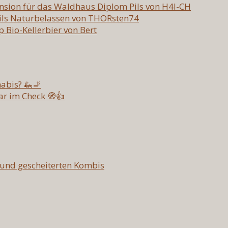
nsion für das Waldhaus Diplom Pils von H4l-CH
Pils Naturbelassen von THORsten74
p Bio-Kellerbier von Bert
abis? 🦗🚬
ar im Check 🧭👍
 und gescheiterten Kombis