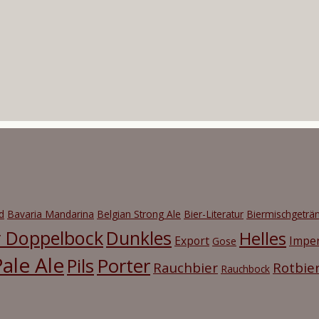
d
Bavaria Mandarina
Belgian Strong Ale
Bier-Literatur
Biermischgeträ
r Doppelbock
Dunkles
Helles
Export
Imper
Gose
ale Ale
Porter
Pils
Rauchbier
Rotbie
Rauchbock