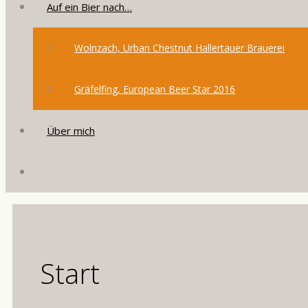
Auf ein Bier nach…
Wolnzach, Urban Chestnut Hallertauer Brauerei
Gräfelfing, European Beer Star 2016
Über mich
Start