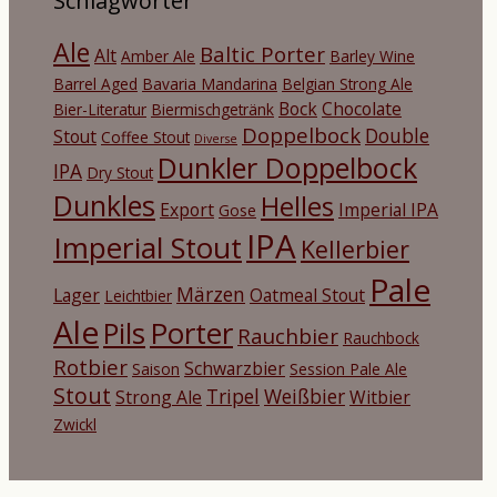
Schlagwörter
Ale
Baltic Porter
Alt
Amber Ale
Barley Wine
Barrel Aged
Bavaria Mandarina
Belgian Strong Ale
Bock
Chocolate
Bier-Literatur
Biermischgetränk
Doppelbock
Double
Stout
Coffee Stout
Diverse
Dunkler Doppelbock
IPA
Dry Stout
Dunkles
Helles
Export
Imperial IPA
Gose
IPA
Imperial Stout
Kellerbier
Pale
Märzen
Lager
Oatmeal Stout
Leichtbier
Ale
Porter
Pils
Rauchbier
Rauchbock
Rotbier
Schwarzbier
Saison
Session Pale Ale
Stout
Tripel
Weißbier
Strong Ale
Witbier
Zwickl