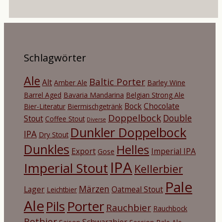
Schlagwörter
Ale
Baltic Porter
Alt
Amber Ale
Barley Wine
Barrel Aged
Bavaria Mandarina
Belgian Strong Ale
Bock
Chocolate
Bier-Literatur
Biermischgetränk
Doppelbock
Double
Stout
Coffee Stout
Diverse
Dunkler Doppelbock
IPA
Dry Stout
Dunkles
Helles
Export
Imperial IPA
Gose
IPA
Imperial Stout
Kellerbier
Pale
Märzen
Lager
Oatmeal Stout
Leichtbier
Ale
Porter
Pils
Rauchbier
Rauchbock
Rotbier
Schwarzbier