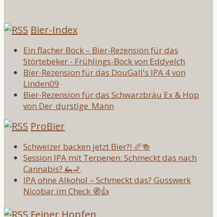
Bier-Index
Ein flacher Bock – Bier-Rezension für das
Störtebeker - Frühlings-Bock von Eddyelch
Bier-Rezension für das DouGall's IPA 4 von
Linden09
Bier-Rezension für das Schwarzbräu Ex & Hop
von Der_durstige_Mann
ProBier
Schweizer backen jetzt Bier?! 🥖🍻
Session IPA mit Terpenen: Schmeckt das nach
Cannabis? 🦗🚬
IPA ohne Alkohol – Schmeckt das? Gusswerk
Nicobar im Check 🧭👍
Feiner Hopfen