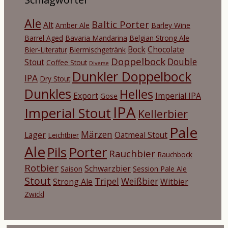
Ale
Baltic Porter
Alt
Amber Ale
Barley Wine
Barrel Aged
Bavaria Mandarina
Belgian Strong Ale
Bock
Chocolate
Bier-Literatur
Biermischgetränk
Doppelbock
Double
Stout
Coffee Stout
Diverse
Dunkler Doppelbock
IPA
Dry Stout
Dunkles
Helles
Export
Imperial IPA
Gose
IPA
Imperial Stout
Kellerbier
Pale
Märzen
Lager
Oatmeal Stout
Leichtbier
Ale
Porter
Pils
Rauchbier
Rauchbock
Rotbier
Schwarzbier
Saison
Session Pale Ale
Stout
Tripel
Weißbier
Strong Ale
Witbier
Zwickl