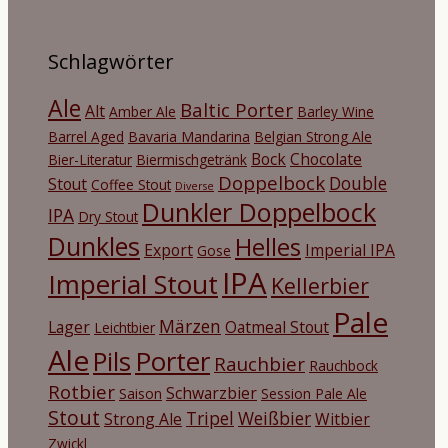
Schlagwörter
Ale
Baltic Porter
Alt
Amber Ale
Barley Wine
Barrel Aged
Bavaria Mandarina
Belgian Strong Ale
Bock
Chocolate
Bier-Literatur
Biermischgetränk
Doppelbock
Double
Stout
Coffee Stout
Diverse
Dunkler Doppelbock
IPA
Dry Stout
Dunkles
Helles
Export
Imperial IPA
Gose
IPA
Imperial Stout
Kellerbier
Pale
Märzen
Lager
Oatmeal Stout
Leichtbier
Ale
Porter
Pils
Rauchbier
Rauchbock
Rotbier
Schwarzbier
Saison
Session Pale Ale
Stout
Tripel
Weißbier
Strong Ale
Witbier
Zwickl