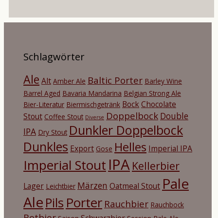
Schlagwörter
Ale
Baltic Porter
Alt
Amber Ale
Barley Wine
Barrel Aged
Bavaria Mandarina
Belgian Strong Ale
Bock
Chocolate
Bier-Literatur
Biermischgetränk
Doppelbock
Double
Stout
Coffee Stout
Diverse
Dunkler Doppelbock
IPA
Dry Stout
Dunkles
Helles
Export
Imperial IPA
Gose
IPA
Imperial Stout
Kellerbier
Pale
Märzen
Lager
Oatmeal Stout
Leichtbier
Ale
Porter
Pils
Rauchbier
Rauchbock
Rotbier
Schwarzbier