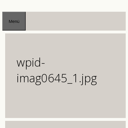
Zum
Inhalt
Menü
springen
wpid-
imag0645_1.jpg