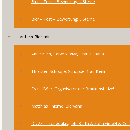
Bier – Test – Bewertung: 4 Sterne
Bier – Test – Bewertung: 5 Sterne
Auf ein Bier mit…
Anne Klein, Cerveza Viva, Gran Canaria
Thorsten Schoppe, Schoppe Bräu Berlin
Frank Böer, Organisator der Braukunst Live!
Matthias Thieme, Biervana
Dr. Akis Trouboukis, Joh. Barth & Sohn GmbH & Co.