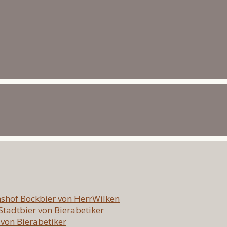
hshof Bockbier von HerrWilken
 Stadtbier von Bierabetiker
 von Bierabetiker