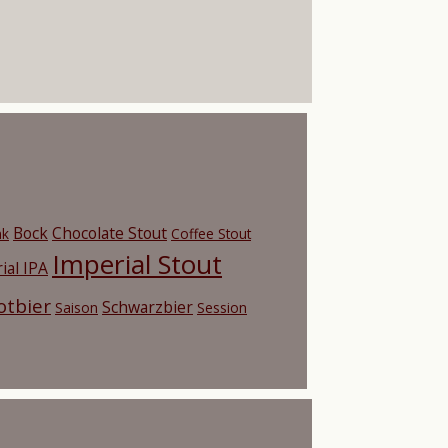
Bock
Chocolate Stout
nk
Coffee Stout
Imperial Stout
ial IPA
otbier
Schwarzbier
Saison
Session