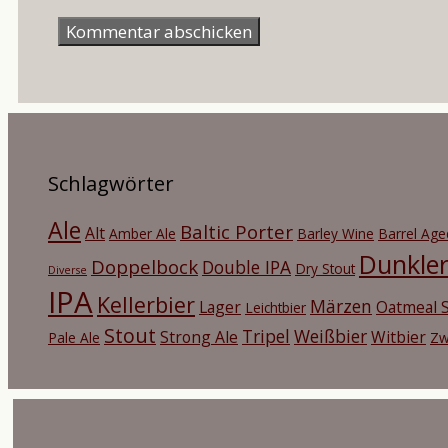
Mail-
Adresse
Schlagwörter
Ale
Baltic Porter
Alt
Amber Ale
Barley Wine
Barrel Age
Dunkle
Doppelbock
Double IPA
Dry Stout
Diverse
IPA
Kellerbier
Märzen
Lager
Oatmeal S
Leichtbier
Stout
Tripel
Weißbier
Strong Ale
Witbier
Pale Ale
Zw