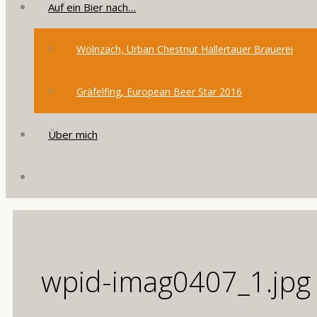
Auf ein Bier nach…
Wolnzach, Urban Chestnut Hallertauer Brauerei
Gräfelfing, European Beer Star 2016
Über mich
wpid-imag0407_1.jpg