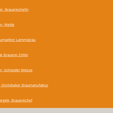
r, Brauereichefin
nn, Welde
Neumarkter Lammsbräu
at-Brauerei Zötler
r, Schneider Weisse
 Störtebeker Braumanufaktur
iegele, Brauereichef