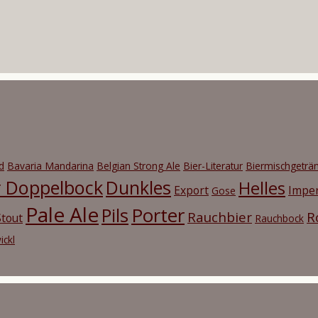
d
Bavaria Mandarina
Belgian Strong Ale
Bier-Literatur
Biermischgeträ
r Doppelbock
Dunkles
Helles
Export
Imper
Gose
Pale Ale
Porter
Pils
Rauchbier
R
tout
Rauchbock
ickl