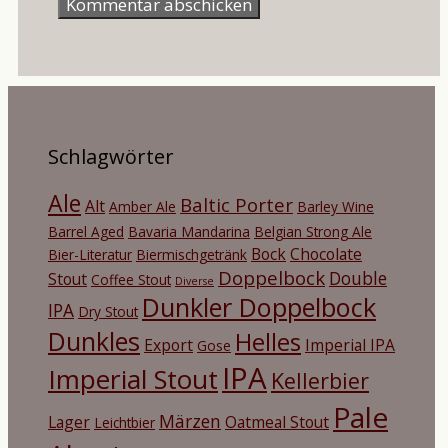
Schlagwörter
Ale
Baltic Porter
Alt
Amber Ale
Barley Wine
Barrel Aged
Bavaria Mandarina
Belgian Strong Ale
Bock
Chocolate
Bier-Literatur
Biermischgetränk
Doppelbock
Double
Stout
Coffee Stout
Diverse
Dunkler Doppelbock
IPA
Dry Stout
Dunkles
Helles
Export
Imperial IPA
Gose
IPA
Imperial Stout
Kellerbier
Pale
Märzen
Lager
Oatmeal Stout
Leichtbier