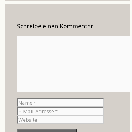
Schreibe einen Kommentar
Kommentar
Name
E-
Mail-
Website
Adresse