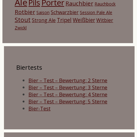
Ale
Porter
Pils
Rauchbier
Rauchbock
Rotbier
Schwarzbier
Saison
Session Pale Ale
Stout
Tripel
Weißbier
Strong Ale
Witbier
Zwickl
Biertests
Bier – Test – Bewertung: 2 Sterne
Bier – Test – Bewertung: 3 Sterne
Bier – Test – Bewertung: 4 Sterne
Bier – Test – Bewertung: 5 Sterne
Bier-Test