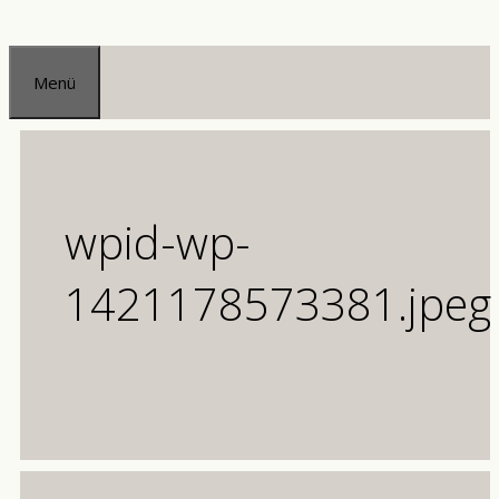
Zum
Inhalt
Menü
springen
wpid-wp-
1421178573381.jpeg