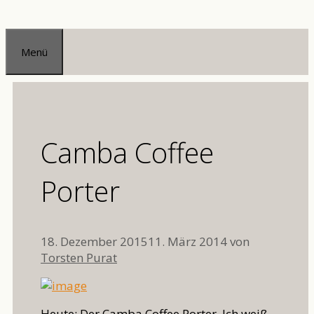
Zum
Inhalt
Menü
springen
Camba Coffee
Porter
18. Dezember 2015
11. März 2014
von
Torsten Purat
Heute: Der Camba Coffee Porter. Ich weiß,