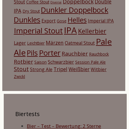
Doppelbock
Double
Stout
Coffee Stout
Diverse
Dunkler Doppelbock
IPA
Dry Stout
Dunkles
Helles
Export
Imperial IPA
Gose
IPA
Imperial Stout
Kellerbier
Pale
Märzen
Lager
Oatmeal Stout
Leichtbier
Ale
Porter
Pils
Rauchbier
Rauchbock
Rotbier
Schwarzbier
Saison
Session Pale Ale
Stout
Tripel
Weißbier
Strong Ale
Witbier
Zwickl
Biertests
Bier – Test – Bewertung: 2 Sterne