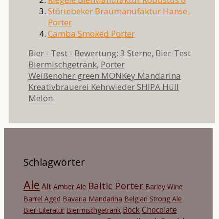
Störtebeker Braumanufaktur Hanse-
Porter
Camba Smoked Porter
Kategorien
Schlag
Bier - Test - Bewertung: 3 Sterne
,
Bier-Test
Biermischgetränk
,
Porter
Weißenoher green MONKey Mandarina
Kreativbrauerei Kehrwieder SHIPA Hüll
Melon
Schlagwörter
Ale
Baltic Porter
Alt
Amber Ale
Barley Wine
Barrel Aged
Bavaria Mandarina
Belgian Strong Ale
Bock
Chocolate
Bier-Literatur
Biermischgetränk