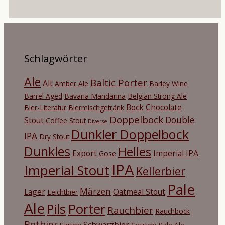
Schlagwörter
Ale
Baltic Porter
Alt
Amber Ale
Barley Wine
Barrel Aged
Bavaria Mandarina
Belgian Strong Ale
Bock
Chocolate
Bier-Literatur
Biermischgetränk
Doppelbock
Double
Stout
Coffee Stout
Diverse
Dunkler Doppelbock
IPA
Dry Stout
Dunkles
Helles
Export
Imperial IPA
Gose
IPA
Imperial Stout
Kellerbier
Pale
Märzen
Lager
Oatmeal Stout
Leichtbier
Ale
Porter
Pils
Rauchbier
Rauchbock
Rotbier
Schwarzbier