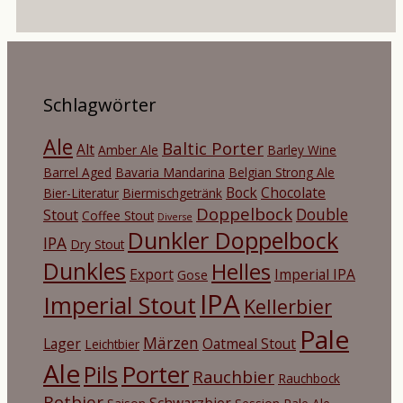
Schlagwörter
Ale
Baltic Porter
Alt
Amber Ale
Barley Wine
Barrel Aged
Bavaria Mandarina
Belgian Strong Ale
Bock
Chocolate
Bier-Literatur
Biermischgetränk
Doppelbock
Double
Stout
Coffee Stout
Diverse
Dunkler Doppelbock
IPA
Dry Stout
Dunkles
Helles
Export
Imperial IPA
Gose
IPA
Imperial Stout
Kellerbier
Pale
Märzen
Lager
Oatmeal Stout
Leichtbier
Ale
Porter
Pils
Rauchbier
Rauchbock
Rotbier
Schwarzbier