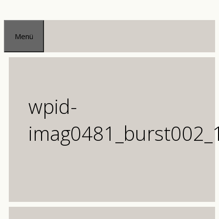
Zum
Inhalt
Menü
springen
wpid-
imag0481_burst002_1