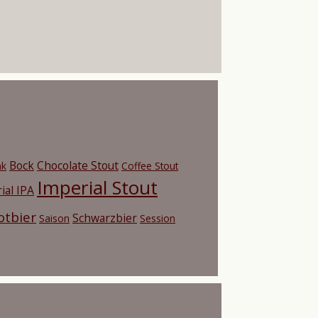
Bock
Chocolate Stout
nk
Coffee Stout
Imperial Stout
ial IPA
otbier
Schwarzbier
Saison
Session