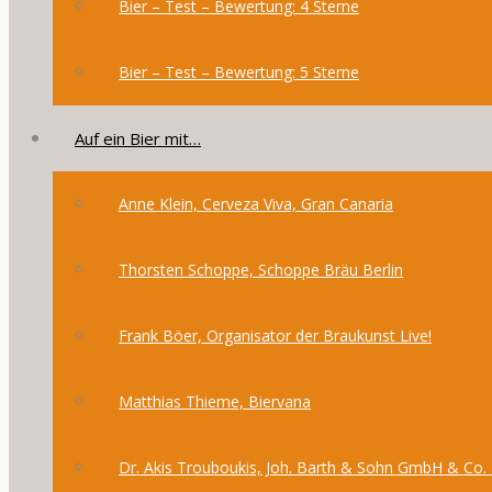
Bier – Test – Bewertung: 4 Sterne
Bier – Test – Bewertung: 5 Sterne
Auf ein Bier mit…
Anne Klein, Cerveza Viva, Gran Canaria
Thorsten Schoppe, Schoppe Bräu Berlin
Frank Böer, Organisator der Braukunst Live!
Matthias Thieme, Biervana
Dr. Akis Trouboukis, Joh. Barth & Sohn GmbH & Co.