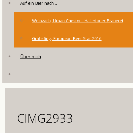
Auf ein Bier nach…
Wolnzach, Urban Chestnut Hallertauer Brauerei
Gräfelfing, European Beer Star 2016
Über mich
CIMG2933