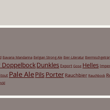
d
Bavaria Mandarina
Belgian Strong Ale
Bier-Literatur
Biermischgeträ
r Doppelbock
Dunkles
Helles
Export
Imper
Gose
Pale Ale
Porter
Pils
Rauchbier
R
tout
Rauchbock
ickl