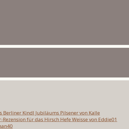
as Berliner Kindl Jubiläums Pilsener von Kalle
er-Rezension für das Hirsch Hefe Weisse von Eddie01
eman40