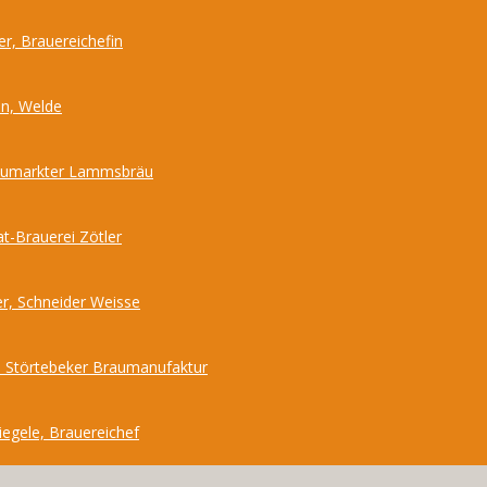
r, Brauereichefin
nn, Welde
Neumarkter Lammsbräu
at-Brauerei Zötler
r, Schneider Weisse
 Störtebeker Braumanufaktur
iegele, Brauereichef