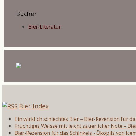
Bücher
Bier-Literatur
Bier-Index
Ein wirklich schlechtes Bier – Bier-Rezension für d
Fruchtiges Weisse mit leicht säuerlicher Note – Bi
Bier-Rezension für das Schinkels - Ökopils von Ic