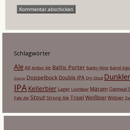
Mail-
Adresse
Schlagwörter
Ale
Baltic Porter
Alt
Amber Ale
Barley Wine
Barrel Age
Dunkle
Doppelbock
Double IPA
Dry Stout
Diverse
IPA
Kellerbier
Märzen
Lager
Oatmeal S
Leichtbier
Stout
Tripel
Weißbier
Strong Ale
Witbier
Pale Ale
Zw