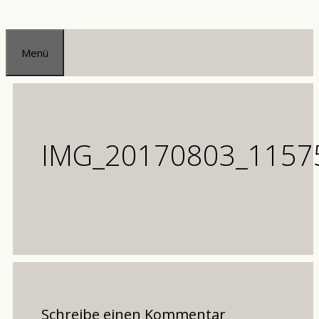
Zum
Inhalt
Menü
springen
IMG_20170803_11575
Schreibe einen Kommentar