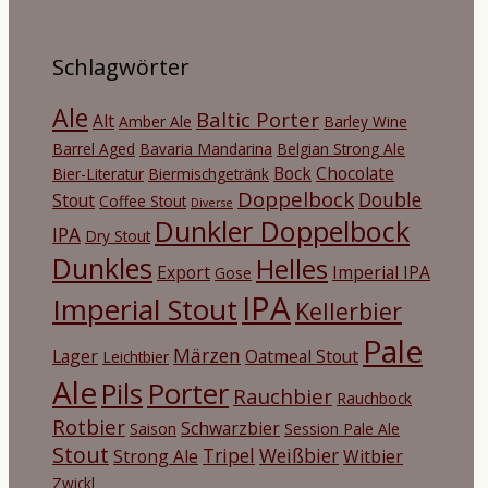
Schlagwörter
Ale
Baltic Porter
Alt
Amber Ale
Barley Wine
Barrel Aged
Bavaria Mandarina
Belgian Strong Ale
Bock
Chocolate
Bier-Literatur
Biermischgetränk
Doppelbock
Double
Stout
Coffee Stout
Diverse
Dunkler Doppelbock
IPA
Dry Stout
Dunkles
Helles
Export
Imperial IPA
Gose
IPA
Imperial Stout
Kellerbier
Pale
Märzen
Lager
Oatmeal Stout
Leichtbier
Ale
Porter
Pils
Rauchbier
Rauchbock
Rotbier
Schwarzbier
Saison
Session Pale Ale
Stout
Tripel
Weißbier
Strong Ale
Witbier
Zwickl