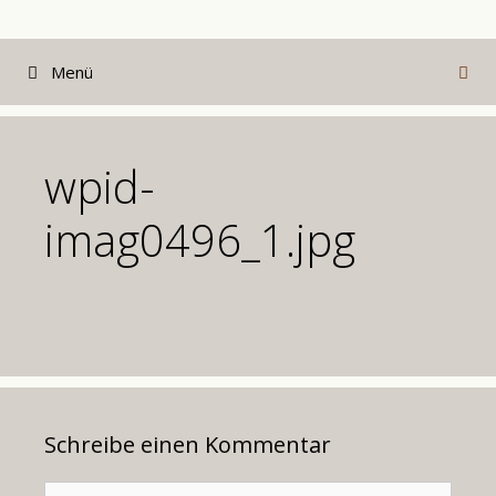
Zum
Inhalt
Menü
springen
wpid-
imag0496_1.jpg
Schreibe einen Kommentar
Kommentar