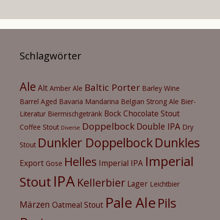
Schlagwörter
Ale
Baltic Porter
Alt
Amber Ale
Barley Wine
Barrel Aged
Bavaria Mandarina
Belgian Strong Ale
Bier-
Bock
Chocolate Stout
Literatur
Biermischgetränk
Doppelbock
Double IPA
Coffee Stout
Dry
Diverse
Dunkler Doppelbock
Dunkles
Stout
Imperial
Helles
Export
Imperial IPA
Gose
IPA
Stout
Kellerbier
Lager
Leichtbier
Pale Ale
Pils
Märzen
Oatmeal Stout