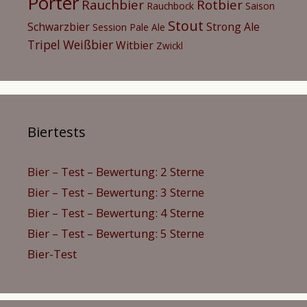
Porter
Rauchbier
Rotbier
Rauchbock
Saison
Stout
Schwarzbier
Strong Ale
Session Pale Ale
Tripel
Weißbier
Witbier
Zwickl
Biertests
Bier – Test – Bewertung: 2 Sterne
Bier – Test – Bewertung: 3 Sterne
Bier – Test – Bewertung: 4 Sterne
Bier – Test – Bewertung: 5 Sterne
Bier-Test