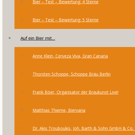
Bier – Test – Bewertung: 4 Sterne
Bier – Test – Bewertung: 5 Sterne
Auf ein Bier mit…
Anne Klein, Cerveza Viva, Gran Canaria
Thorsten Schoppe, Schoppe Bräu Berlin
Frank Böer, Organisator der Braukunst Live!
Matthias Thieme, Biervana
Dr. Akis Trouboukis, Joh. Barth & Sohn GmbH & Co.