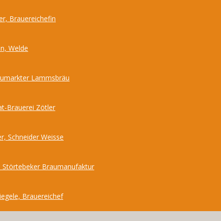
r, Brauereichefin
nn, Welde
Neumarkter Lammsbräu
at-Brauerei Zötler
r, Schneider Weisse
 Störtebeker Braumanufaktur
iegele, Brauereichef