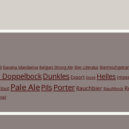
d
Bavaria Mandarina
Belgian Strong Ale
Bier-Literatur
Biermischgeträ
r Doppelbock
Dunkles
Helles
Export
Imper
Gose
Pale Ale
Porter
Pils
Rauchbier
R
tout
Rauchbock
ickl