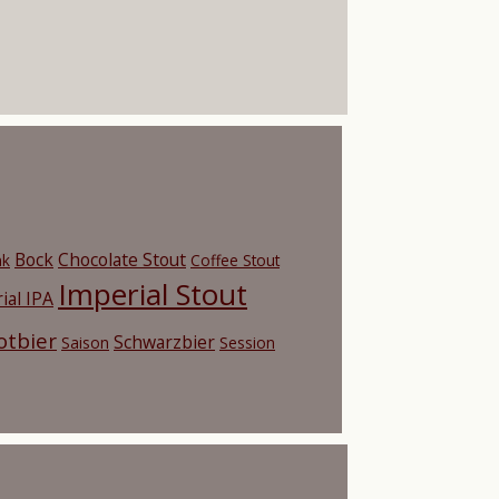
Bock
Chocolate Stout
nk
Coffee Stout
Imperial Stout
ial IPA
otbier
Schwarzbier
Saison
Session