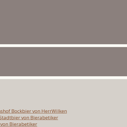
hshof Bockbier von HerrWilken
 Stadtbier von Bierabetiker
 von Bierabetiker