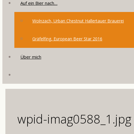
Auf ein Bier nach…
Wolnzach, Urban Chestnut Hallertauer Brauerei
Gräfelfing, European Beer Star 2016
Über mich
wpid-imag0588_1.jpg