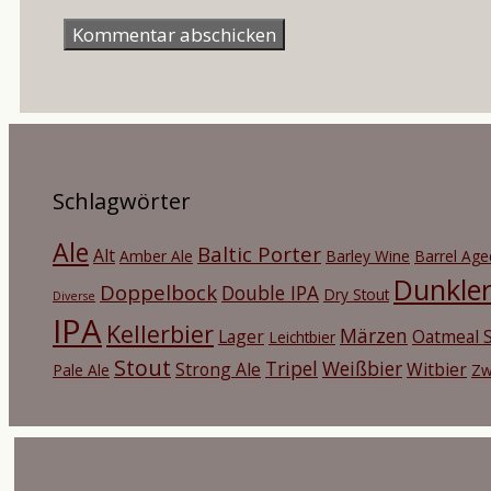
Mail-
Adresse
Schlagwörter
Ale
Baltic Porter
Alt
Amber Ale
Barley Wine
Barrel Age
Dunkle
Doppelbock
Double IPA
Dry Stout
Diverse
IPA
Kellerbier
Märzen
Lager
Oatmeal S
Leichtbier
Stout
Tripel
Weißbier
Strong Ale
Witbier
Pale Ale
Zw