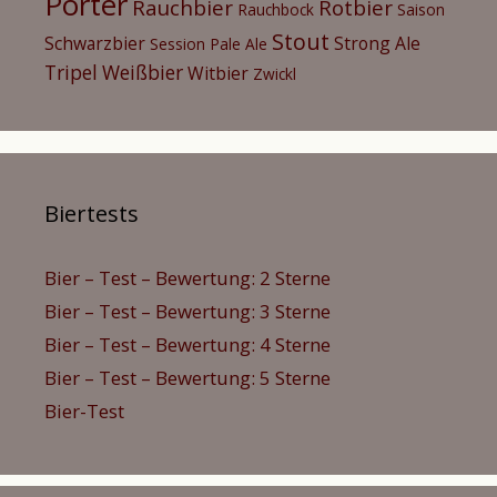
Porter
Rauchbier
Rotbier
Rauchbock
Saison
Stout
Schwarzbier
Strong Ale
Session Pale Ale
Tripel
Weißbier
Witbier
Zwickl
Biertests
Bier – Test – Bewertung: 2 Sterne
Bier – Test – Bewertung: 3 Sterne
Bier – Test – Bewertung: 4 Sterne
Bier – Test – Bewertung: 5 Sterne
Bier-Test