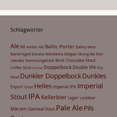
Schlagwörter
Ale
Baltic Porter
Alt
Amber Ale
Barley Wine
Barrel Aged
Bavaria Mandarina
Belgian Strong Ale
Bier-
Bock
Chocolate Stout
Literatur
Biermischgetränk
Doppelbock
Double IPA
Coffee Stout
Dry
Diverse
Dunkler Doppelbock
Dunkles
Stout
Imperial
Helles
Export
Imperial IPA
Gose
IPA
Stout
Kellerbier
Lager
Leichtbier
Pale Ale
Pils
Märzen
Oatmeal Stout