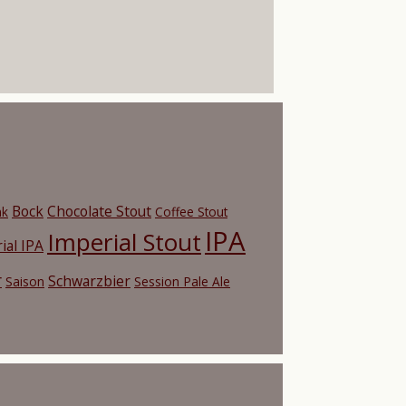
Bock
Chocolate Stout
nk
Coffee Stout
IPA
Imperial Stout
ial IPA
r
Schwarzbier
Saison
Session Pale Ale