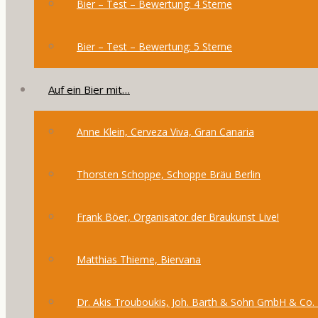
Bier – Test – Bewertung: 4 Sterne
Bier – Test – Bewertung: 5 Sterne
Auf ein Bier mit…
Anne Klein, Cerveza Viva, Gran Canaria
Thorsten Schoppe, Schoppe Bräu Berlin
Frank Böer, Organisator der Braukunst Live!
Matthias Thieme, Biervana
Dr. Akis Trouboukis, Joh. Barth & Sohn GmbH & Co.