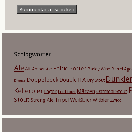
Mail-
Adresse
Schlagwörter
Ale
Baltic Porter
Alt
Amber Ale
Barley Wine
Barrel Age
Dunkle
Doppelbock
Double IPA
Dry Stout
Diverse
P
Kellerbier
Märzen
Lager
Oatmeal Stout
Leichtbier
Stout
Tripel
Weißbier
Strong Ale
Witbier
Zwickl