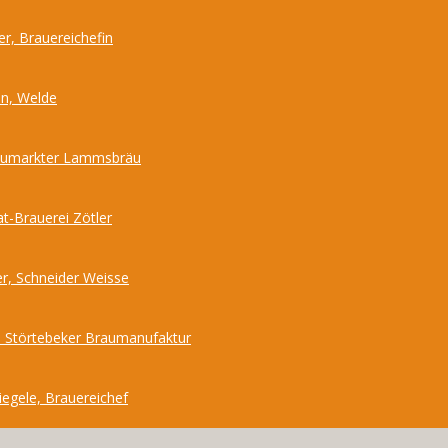
r, Brauereichefin
nn, Welde
Neumarkter Lammsbräu
at-Brauerei Zötler
r, Schneider Weisse
 Störtebeker Braumanufaktur
iegele, Brauereichef