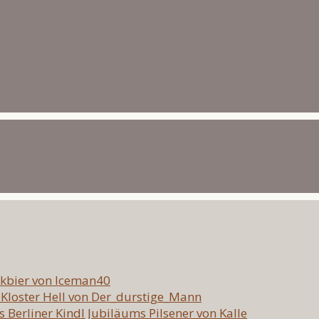
nkbier von Iceman40
Kloster Hell von Der_durstige_Mann
as Berliner Kindl Jubiläums Pilsener von Kalle