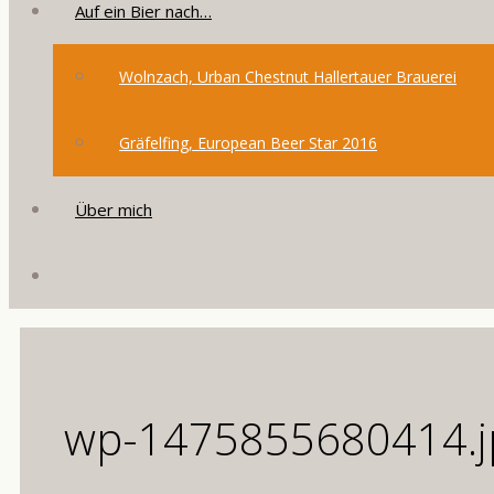
Auf ein Bier nach…
Wolnzach, Urban Chestnut Hallertauer Brauerei
Gräfelfing, European Beer Star 2016
Über mich
wp-1475855680414.j