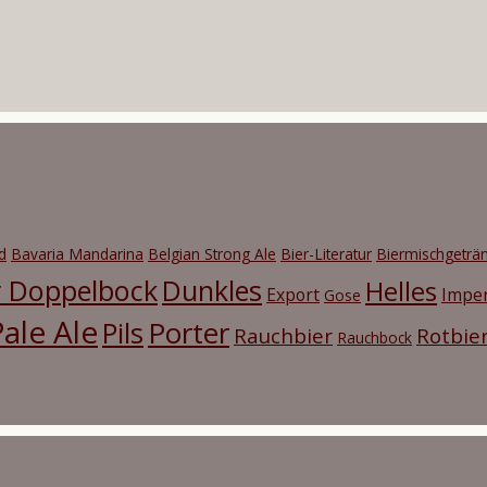
d
Bavaria Mandarina
Belgian Strong Ale
Bier-Literatur
Biermischgeträ
r Doppelbock
Dunkles
Helles
Export
Imper
Gose
ale Ale
Porter
Pils
Rauchbier
Rotbie
Rauchbock