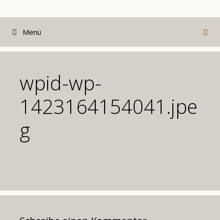
Zum
Inhalt
Menü
springen
wpid-wp-
1423164154041.jpe
g