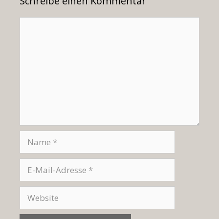
Schreibe einen Kommentar
Kommentar
Name
E-
Mail-
Adresse
Website