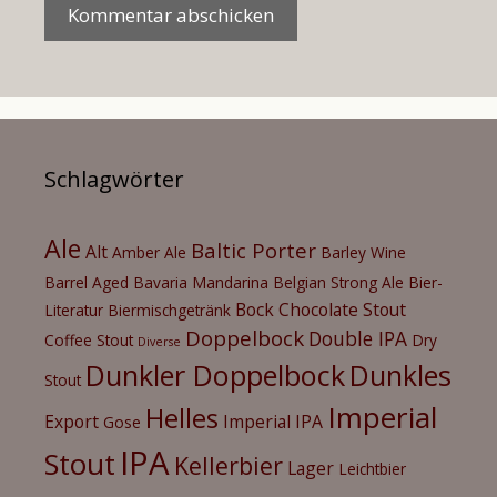
Schlagwörter
Ale
Baltic Porter
Alt
Amber Ale
Barley Wine
Barrel Aged
Bavaria Mandarina
Belgian Strong Ale
Bier-
Bock
Chocolate Stout
Literatur
Biermischgetränk
Doppelbock
Double IPA
Coffee Stout
Dry
Diverse
Dunkler Doppelbock
Dunkles
Stout
Imperial
Helles
Export
Imperial IPA
Gose
IPA
Stout
Kellerbier
Lager
Leichtbier