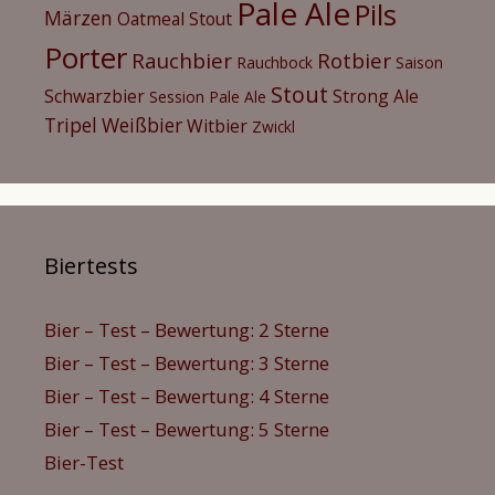
Pale Ale
Pils
Märzen
Oatmeal Stout
Porter
Rauchbier
Rotbier
Rauchbock
Saison
Stout
Schwarzbier
Strong Ale
Session Pale Ale
Tripel
Weißbier
Witbier
Zwickl
Biertests
Bier – Test – Bewertung: 2 Sterne
Bier – Test – Bewertung: 3 Sterne
Bier – Test – Bewertung: 4 Sterne
Bier – Test – Bewertung: 5 Sterne
Bier-Test