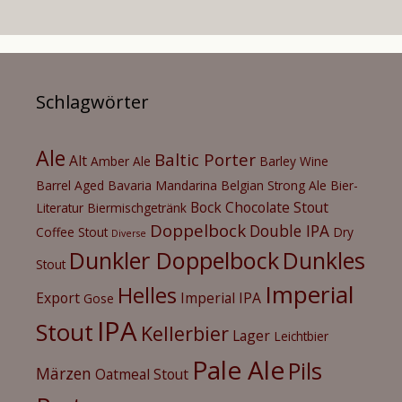
Schlagwörter
Ale
Baltic Porter
Alt
Amber Ale
Barley Wine
Barrel Aged
Bavaria Mandarina
Belgian Strong Ale
Bier-
Bock
Chocolate Stout
Literatur
Biermischgetränk
Doppelbock
Double IPA
Coffee Stout
Dry
Diverse
Dunkler Doppelbock
Dunkles
Stout
Imperial
Helles
Export
Imperial IPA
Gose
IPA
Stout
Kellerbier
Lager
Leichtbier
Pale Ale
Pils
Märzen
Oatmeal Stout