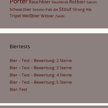
Porter
Rauchbier
Rotbier
Rauchbock
Saison
Stout
Schwarzbier
Strong Ale
Session Pale Ale
Tripel
Weißbier
Witbier
Zwickl
Biertests
Bier – Test – Bewertung: 2 Sterne
Bier – Test – Bewertung: 3 Sterne
Bier – Test – Bewertung: 4 Sterne
Bier – Test – Bewertung: 5 Sterne
Bier-Test