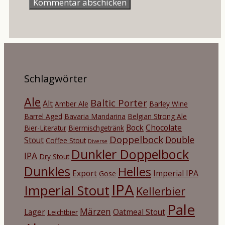
Schlagwörter
Ale
Baltic Porter
Alt
Amber Ale
Barley Wine
Barrel Aged
Bavaria Mandarina
Belgian Strong Ale
Bock
Chocolate
Bier-Literatur
Biermischgetränk
Doppelbock
Double
Stout
Coffee Stout
Diverse
Dunkler Doppelbock
IPA
Dry Stout
Dunkles
Helles
Export
Imperial IPA
Gose
IPA
Imperial Stout
Kellerbier
Pale
Märzen
Lager
Oatmeal Stout
Leichtbier