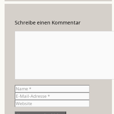
Schreibe einen Kommentar
Kommentar
Name
E-
Mail-
Website
Adresse