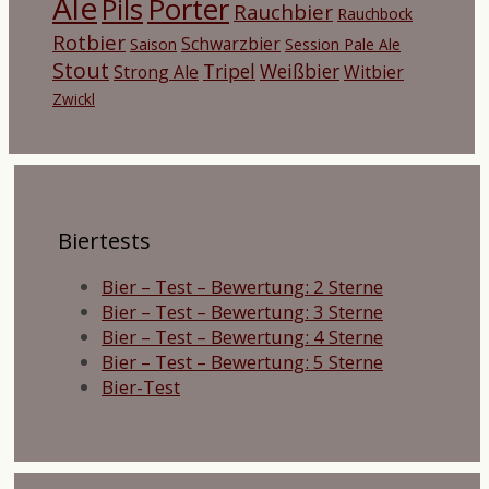
Ale
Porter
Pils
Rauchbier
Rauchbock
Rotbier
Schwarzbier
Saison
Session Pale Ale
Stout
Tripel
Weißbier
Strong Ale
Witbier
Zwickl
Biertests
Bier – Test – Bewertung: 2 Sterne
Bier – Test – Bewertung: 3 Sterne
Bier – Test – Bewertung: 4 Sterne
Bier – Test – Bewertung: 5 Sterne
Bier-Test