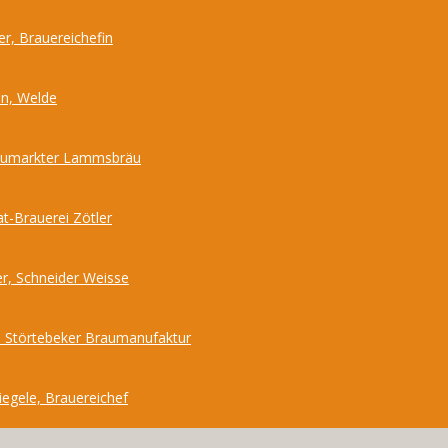
r, Brauereichefin
nn, Welde
Neumarkter Lammsbräu
at-Brauerei Zötler
r, Schneider Weisse
 Störtebeker Braumanufaktur
iegele, Brauereichef