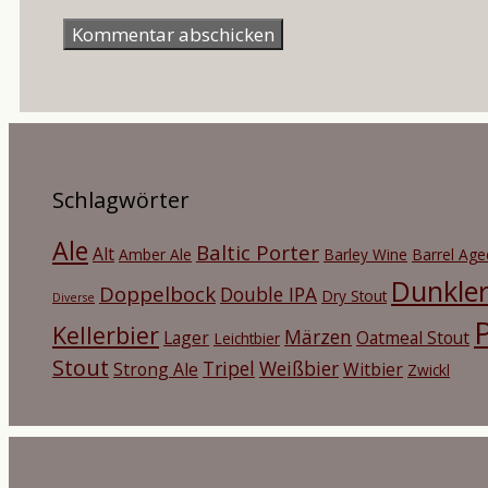
Mail-
Adresse
Schlagwörter
Ale
Baltic Porter
Alt
Amber Ale
Barley Wine
Barrel Age
Dunkle
Doppelbock
Double IPA
Dry Stout
Diverse
P
Kellerbier
Märzen
Lager
Oatmeal Stout
Leichtbier
Stout
Tripel
Weißbier
Strong Ale
Witbier
Zwickl