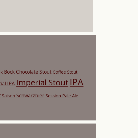
Bock
Chocolate Stout
nk
Coffee Stout
IPA
Imperial Stout
ial IPA
r
Schwarzbier
Saison
Session Pale Ale