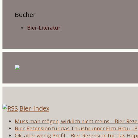
Bücher
Bier-Literatur
Bier-Index
Muss man mögen, wirklich nicht meins – Bier-Reze
Bier-Rezension für das Thuisbrunner Elch-Bräu - 
Ok, aber wenig Profil – Bier-Rezension für das Hop