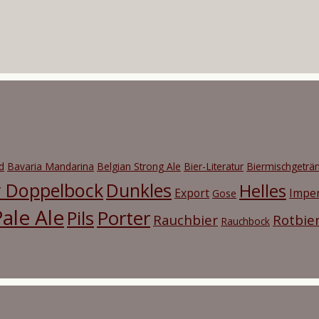
d
Bavaria Mandarina
Belgian Strong Ale
Bier-Literatur
Biermischgeträ
r Doppelbock
Dunkles
Helles
Export
Imper
Gose
ale Ale
Porter
Pils
Rauchbier
Rotbie
Rauchbock