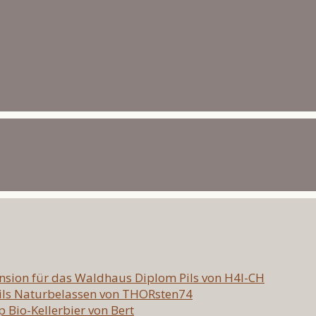
nsion für das Waldhaus Diplom Pils von H4l-CH
Pils Naturbelassen von THORsten74
p Bio-Kellerbier von Bert