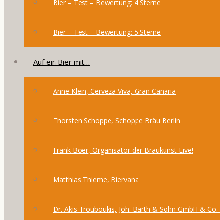
Bier – Test – Bewertung: 4 Sterne
Bier – Test – Bewertung: 5 Sterne
Auf ein Bier mit…
Anne Klein, Cerveza Viva, Gran Canaria
Thorsten Schoppe, Schoppe Bräu Berlin
Frank Böer, Organisator der Braukunst Live!
Matthias Thieme, Biervana
Dr. Akis Trouboukis, Joh. Barth & Sohn GmbH & Co.