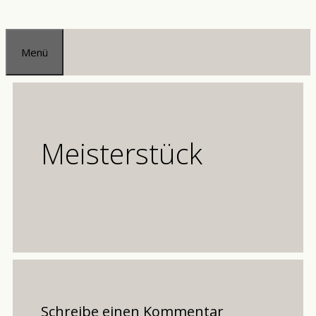
Zum
Inhalt
Menü
springen
Meisterstück
Schreibe einen Kommentar