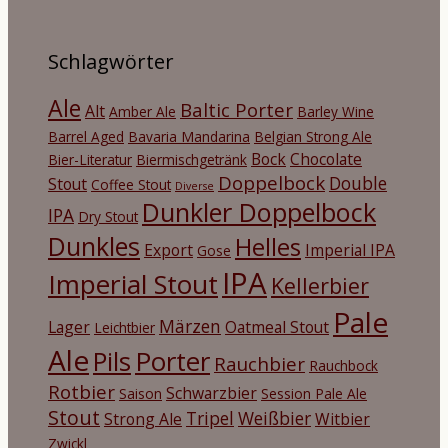
Schlagwörter
Ale
Baltic Porter
Alt
Amber Ale
Barley Wine
Barrel Aged
Bavaria Mandarina
Belgian Strong Ale
Bock
Chocolate
Bier-Literatur
Biermischgetränk
Doppelbock
Double
Stout
Coffee Stout
Diverse
Dunkler Doppelbock
IPA
Dry Stout
Dunkles
Helles
Export
Imperial IPA
Gose
IPA
Imperial Stout
Kellerbier
Pale
Märzen
Lager
Oatmeal Stout
Leichtbier
Ale
Porter
Pils
Rauchbier
Rauchbock
Rotbier
Schwarzbier
Saison
Session Pale Ale
Stout
Tripel
Weißbier
Strong Ale
Witbier
Zwickl