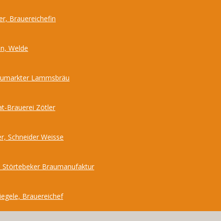
r, Brauereichefin
nn, Welde
Neumarkter Lammsbräu
at-Brauerei Zötler
r, Schneider Weisse
 Störtebeker Braumanufaktur
iegele, Brauereichef