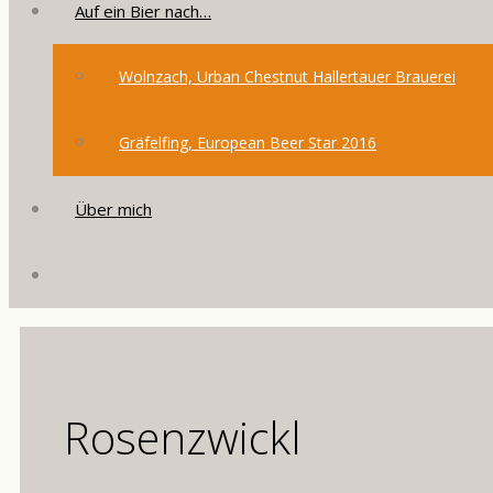
Auf ein Bier nach…
Wolnzach, Urban Chestnut Hallertauer Brauerei
Gräfelfing, European Beer Star 2016
Über mich
Rosenzwickl