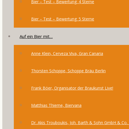
Bier – Test – Bewertung: 4 Sterne
Bier – Test – Bewertung: 5 Sterne
Auf ein Bier mit…
Anne Klein, Cerveza Viva, Gran Canaria
Thorsten Schoppe, Schoppe Bräu Berlin
Frank Böer, Organisator der Braukunst Live!
Matthias Thieme, Biervana
Dr. Akis Trouboukis, Joh. Barth & Sohn GmbH & Co.