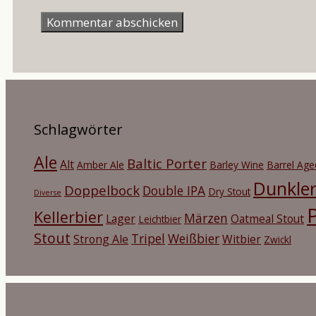
Mail-
Adresse
Schlagwörter
Ale
Baltic Porter
Alt
Amber Ale
Barley Wine
Barrel Age
Dunkle
Doppelbock
Double IPA
Dry Stout
Diverse
P
Kellerbier
Märzen
Lager
Oatmeal Stout
Leichtbier
Stout
Tripel
Weißbier
Strong Ale
Witbier
Zwickl