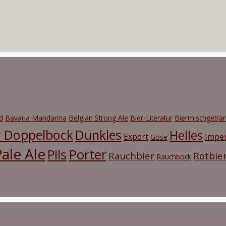
d
Bavaria Mandarina
Belgian Strong Ale
Bier-Literatur
Biermischgeträ
r Doppelbock
Dunkles
Helles
Export
Imper
Gose
ale Ale
Porter
Pils
Rauchbier
Rotbie
Rauchbock