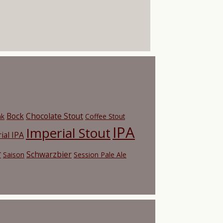
Bock
Chocolate Stout
nk
Coffee Stout
IPA
Imperial Stout
ial IPA
r
Schwarzbier
Saison
Session Pale Ale