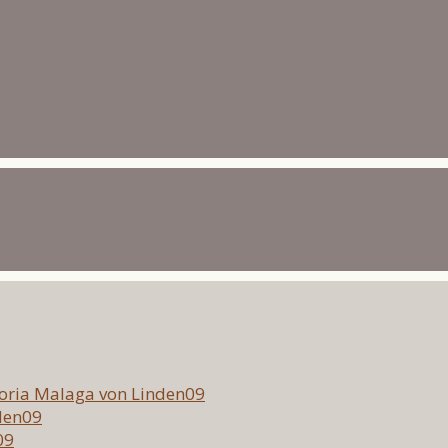
toria Malaga von Linden09
nden09
09