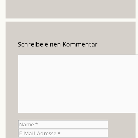
Schreibe einen Kommentar
Kommentar
Name
E-
Mail-
Website
Adresse