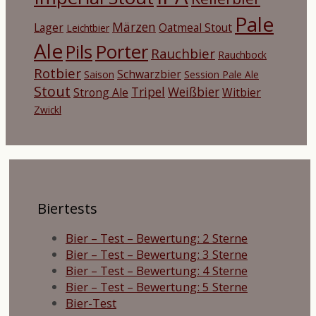
Pale
Märzen
Lager
Oatmeal Stout
Leichtbier
Ale
Porter
Pils
Rauchbier
Rauchbock
Rotbier
Schwarzbier
Saison
Session Pale Ale
Stout
Tripel
Weißbier
Strong Ale
Witbier
Zwickl
Biertests
Bier – Test – Bewertung: 2 Sterne
Bier – Test – Bewertung: 3 Sterne
Bier – Test – Bewertung: 4 Sterne
Bier – Test – Bewertung: 5 Sterne
Bier-Test