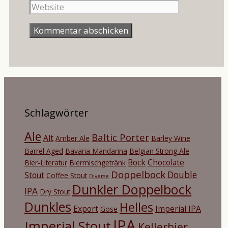
Schlagwörter
Ale
Baltic Porter
Alt
Amber Ale
Barley Wine
Barrel Aged
Bavaria Mandarina
Belgian Strong Ale
Bock
Chocolate
Bier-Literatur
Biermischgetränk
Doppelbock
Double
Stout
Coffee Stout
Diverse
Dunkler Doppelbock
IPA
Dry Stout
Dunkles
Helles
Export
Imperial IPA
Gose
IPA
Imperial Stout
Kellerbier