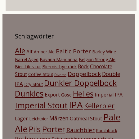
Schlagwörter
Ale
Baltic Porter
Alt
Amber Ale
Barley Wine
Barrel Aged
Bavaria Mandarina
Belgian Strong Ale
Bock
Chocolate
Bier-Literatur
Biermischgetränk
Doppelbock
Double
Stout
Coffee Stout
Diverse
Dunkler Doppelbock
IPA
Dry Stout
Dunkles
Helles
Export
Imperial IPA
Gose
IPA
Imperial Stout
Kellerbier
Pale
Märzen
Lager
Oatmeal Stout
Leichtbier
Ale
Porter
Pils
Rauchbier
Rauchbock
Rotbier
Schwarzbier