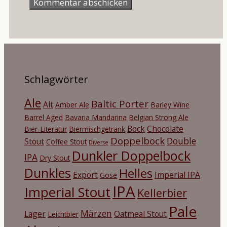
Schlagwörter
Ale
Baltic Porter
Alt
Amber Ale
Barley Wine
Barrel Aged
Bavaria Mandarina
Belgian Strong Ale
Bock
Chocolate
Bier-Literatur
Biermischgetränk
Doppelbock
Double
Stout
Coffee Stout
Diverse
Dunkler Doppelbock
IPA
Dry Stout
Dunkles
Helles
Export
Imperial IPA
Gose
IPA
Imperial Stout
Kellerbier
Pale
Märzen
Lager
Oatmeal Stout
Leichtbier