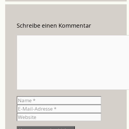
Schreibe einen Kommentar
Kommentar
Name
E-
Mail-
Website
Adresse