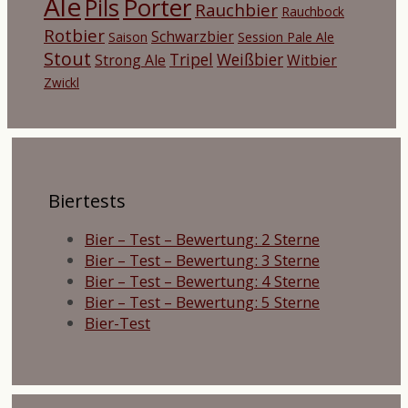
Ale
Porter
Pils
Rauchbier
Rauchbock
Rotbier
Schwarzbier
Saison
Session Pale Ale
Stout
Tripel
Weißbier
Strong Ale
Witbier
Zwickl
Biertests
Bier – Test – Bewertung: 2 Sterne
Bier – Test – Bewertung: 3 Sterne
Bier – Test – Bewertung: 4 Sterne
Bier – Test – Bewertung: 5 Sterne
Bier-Test