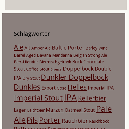
Schlagwörter
Ale
Baltic Porter
Alt
Amber Ale
Barley Wine
Barrel Aged
Bavaria Mandarina
Belgian Strong Ale
Bock
Chocolate
Bier-Literatur
Biermischgetränk
Doppelbock
Double
Stout
Coffee Stout
Diverse
Dunkler Doppelbock
IPA
Dry Stout
Dunkles
Helles
Export
Imperial IPA
Gose
IPA
Imperial Stout
Kellerbier
Pale
Märzen
Lager
Oatmeal Stout
Leichtbier
Ale
Porter
Pils
Rauchbier
Rauchbock
Rotbier
Schwarzbier