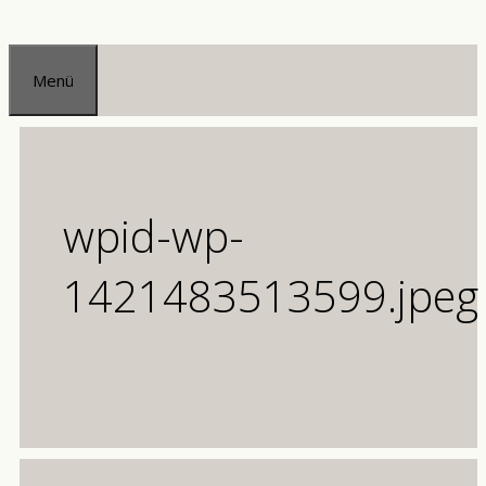
Zum
Inhalt
Menü
springen
wpid-wp-
1421483513599.jpeg