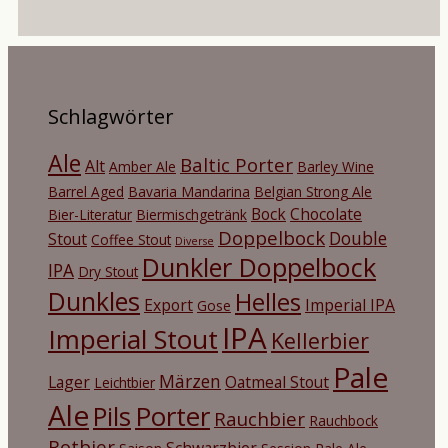
Schlagwörter
Ale
Baltic Porter
Alt
Amber Ale
Barley Wine
Barrel Aged
Bavaria Mandarina
Belgian Strong Ale
Bock
Chocolate
Bier-Literatur
Biermischgetränk
Doppelbock
Double
Stout
Coffee Stout
Diverse
Dunkler Doppelbock
IPA
Dry Stout
Dunkles
Helles
Export
Imperial IPA
Gose
IPA
Imperial Stout
Kellerbier
Pale
Märzen
Lager
Oatmeal Stout
Leichtbier
Ale
Porter
Pils
Rauchbier
Rauchbock
Rotbier
Schwarzbier