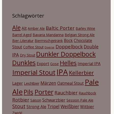
Schlagwörter
Ale
Baltic Porter
Alt
Amber Ale
Barley Wine
Barrel Aged
Bavaria Mandarina
Belgian Strong Ale
Bock
Chocolate
Bier-Literatur
Biermischgetränk
Doppelbock
Double
Stout
Coffee Stout
Diverse
Dunkler Doppelbock
IPA
Dry Stout
Dunkles
Helles
Export
Imperial IPA
Gose
IPA
Imperial Stout
Kellerbier
Pale
Märzen
Lager
Oatmeal Stout
Leichtbier
Ale
Porter
Pils
Rauchbier
Rauchbock
Rotbier
Schwarzbier
Saison
Session Pale Ale
Stout
Tripel
Weißbier
Strong Ale
Witbier
Zwickl