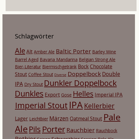
Schlagwörter
Ale
Baltic Porter
Alt
Amber Ale
Barley Wine
Barrel Aged
Bavaria Mandarina
Belgian Strong Ale
Bock
Chocolate
Bier-Literatur
Biermischgetränk
Doppelbock
Double
Stout
Coffee Stout
Diverse
Dunkler Doppelbock
IPA
Dry Stout
Dunkles
Helles
Export
Imperial IPA
Gose
IPA
Imperial Stout
Kellerbier
Pale
Märzen
Lager
Oatmeal Stout
Leichtbier
Ale
Porter
Pils
Rauchbier
Rauchbock
Rotbier
Schwarzbier