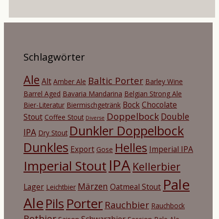
Schlagwörter
Ale
Baltic Porter
Alt
Amber Ale
Barley Wine
Barrel Aged
Bavaria Mandarina
Belgian Strong Ale
Bock
Chocolate
Bier-Literatur
Biermischgetränk
Doppelbock
Double
Stout
Coffee Stout
Diverse
Dunkler Doppelbock
IPA
Dry Stout
Dunkles
Helles
Export
Imperial IPA
Gose
IPA
Imperial Stout
Kellerbier
Pale
Märzen
Lager
Oatmeal Stout
Leichtbier
Ale
Porter
Pils
Rauchbier
Rauchbock
Rotbier
Schwarzbier