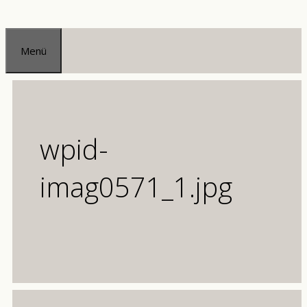
Zum
Inhalt
Menü
springen
wpid-
imag0571_1.jpg