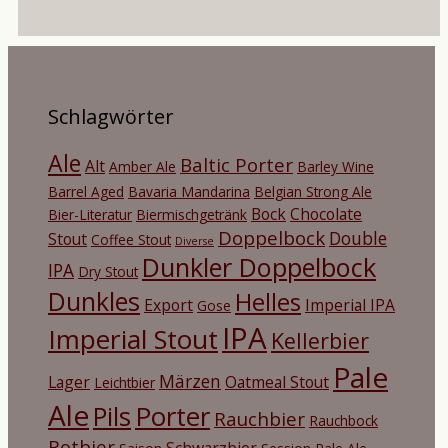
Schlagwörter
Ale
Baltic Porter
Alt
Amber Ale
Barley Wine
Barrel Aged
Bavaria Mandarina
Belgian Strong Ale
Bock
Chocolate
Bier-Literatur
Biermischgetränk
Doppelbock
Double
Stout
Coffee Stout
Diverse
Dunkler Doppelbock
IPA
Dry Stout
Dunkles
Helles
Export
Imperial IPA
Gose
IPA
Imperial Stout
Kellerbier
Pale
Märzen
Lager
Oatmeal Stout
Leichtbier
Ale
Porter
Pils
Rauchbier
Rauchbock
Rotbier
Schwarzbier