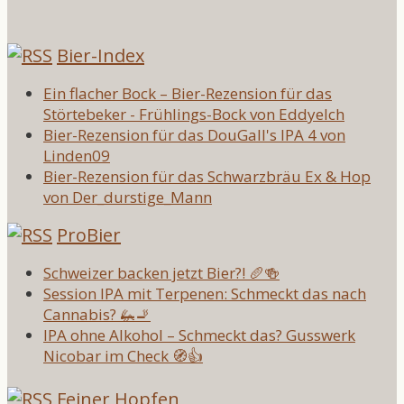
Bier-Index
Ein flacher Bock – Bier-Rezension für das
Störtebeker - Frühlings-Bock von Eddyelch
Bier-Rezension für das DouGall's IPA 4 von
Linden09
Bier-Rezension für das Schwarzbräu Ex & Hop
von Der_durstige_Mann
ProBier
Schweizer backen jetzt Bier?! 🥖🍻
Session IPA mit Terpenen: Schmeckt das nach
Cannabis? 🦗🚬
IPA ohne Alkohol – Schmeckt das? Gusswerk
Nicobar im Check 🧭👍
Feiner Hopfen