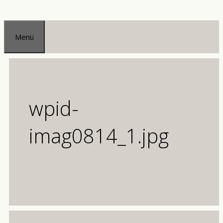
Zum
Inhalt
Menü
springen
wpid-
imag0814_1.jpg