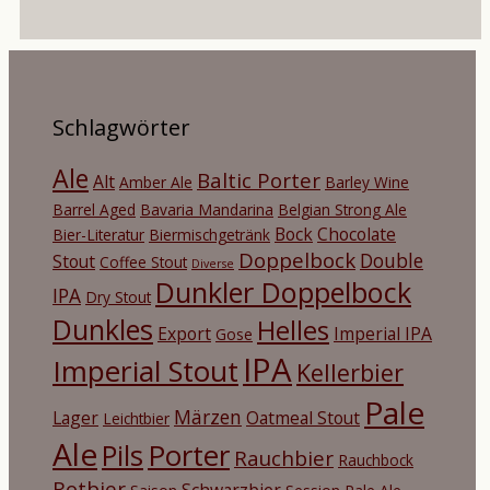
Schlagwörter
Ale
Baltic Porter
Alt
Amber Ale
Barley Wine
Barrel Aged
Bavaria Mandarina
Belgian Strong Ale
Bock
Chocolate
Bier-Literatur
Biermischgetränk
Doppelbock
Double
Stout
Coffee Stout
Diverse
Dunkler Doppelbock
IPA
Dry Stout
Dunkles
Helles
Export
Imperial IPA
Gose
IPA
Imperial Stout
Kellerbier
Pale
Märzen
Lager
Oatmeal Stout
Leichtbier
Ale
Porter
Pils
Rauchbier
Rauchbock
Rotbier
Schwarzbier