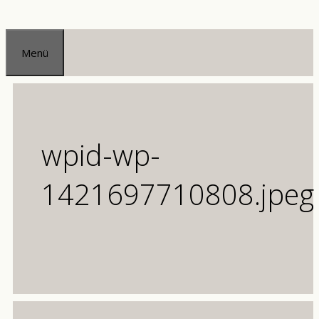
Zum
Inhalt
Menü
springen
wpid-wp-
1421697710808.jpeg