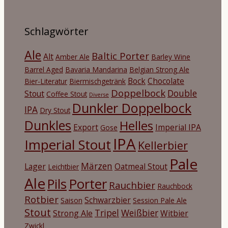
Schlagwörter
Ale
Baltic Porter
Alt
Amber Ale
Barley Wine
Barrel Aged
Bavaria Mandarina
Belgian Strong Ale
Bock
Chocolate
Bier-Literatur
Biermischgetränk
Doppelbock
Double
Stout
Coffee Stout
Diverse
Dunkler Doppelbock
IPA
Dry Stout
Dunkles
Helles
Export
Imperial IPA
Gose
IPA
Imperial Stout
Kellerbier
Pale
Märzen
Lager
Oatmeal Stout
Leichtbier
Ale
Porter
Pils
Rauchbier
Rauchbock
Rotbier
Schwarzbier
Saison
Session Pale Ale
Stout
Tripel
Weißbier
Strong Ale
Witbier
Zwickl