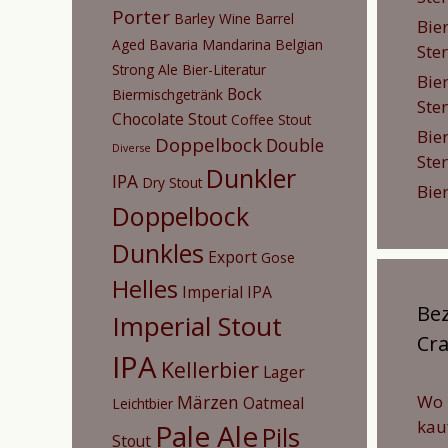
Porter
Barley Wine
Barrel
Bie
Aged
Bavaria Mandarina
Belgian
Ste
Strong Ale
Bier-Literatur
Bie
Bock
Biermischgetränk
Ste
Chocolate Stout
Coffee Stout
Bie
Doppelbock
Double
Diverse
Ste
Dunkler
IPA
Dry Stout
Bie
Doppelbock
Dunkles
Export
Gose
Helles
Imperial IPA
Bez
Imperial Stout
Cra
IPA
Kellerbier
Lager
Märzen
Wo 
Oatmeal
Leichtbier
kau
Pale Ale
Pils
Stout