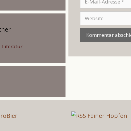
Mail-
Adresse
Website
cher
-Literatur
roBier
Feiner Hopfen