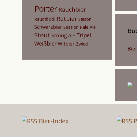
Porter
Rauchbier
Rotbier
Rauchbock
Saison
Schwarzbier
Session Pale Ale
Bü
Stout
Tripel
Strong Ale
Weißbier
Witbier
Zwickl
Bier
Bier-Index
P