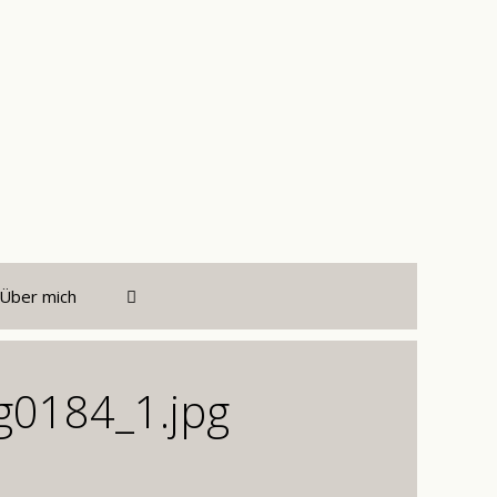
Über mich
g0184_1.jpg