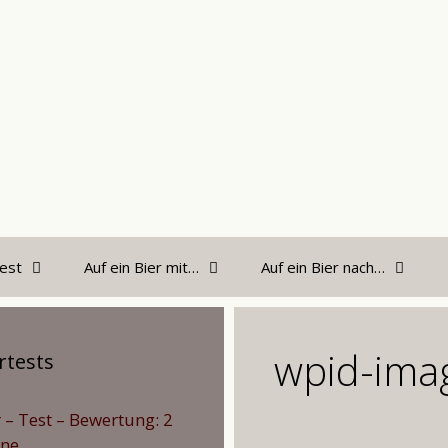
est
Auf ein Bier mit…
Auf ein Bier nach…
wpid-ima
rtests
r – Test – Bewertung: 2
rne