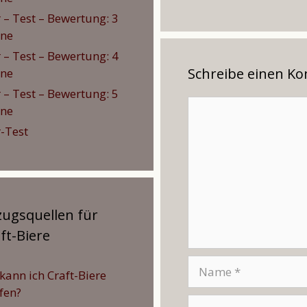
r – Test – Bewertung: 3
rne
r – Test – Bewertung: 4
Schreibe einen K
rne
r – Test – Bewertung: 5
Kommentar
rne
r-Test
ugsquellen für
ft-Biere
Name
kann ich Craft-Biere
fen?
E-